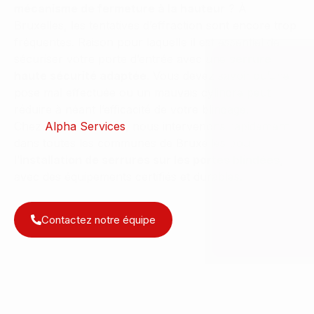
mécanisme de fermeture à la hauteur
? À
Bruxelles, les tentatives d’effraction sont encore trop
fréquentes. Raison pour laquelle il est essentiel de
sécuriser votre porte d’entrée avec une
serrure
haute sécurité adaptée
. Vous devez savoir qu’une
pose mal effectuée ou un mauvais cylindre peut
réduire à néant l’efficacité de votre blindage.
Chez
Alpha Services
, nous intervenons rapidement
dans toutes les communes de Bruxelles pour
l’
installation de serrures sur les portes blindées
,
avec des équipements certifiés et durables.
Contactez notre équipe