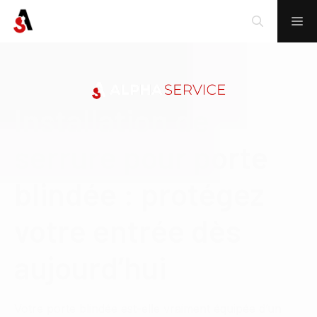
Installation de
serrure pour porte
blindée : protégez
votre entrée dès
aujourd’hui
Votre porte blindée est-elle vraiment équipée d’un