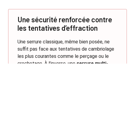
Une sécurité renforcée contre
les tentatives d’effraction
Une serrure classique, même bien posée, ne
suffit pas face aux tentatives de cambriolage
les plus courantes comme le perçage ou le
crochetage. À l’inverse, une
serrure multi-
points ou certifiée A2P
(norme de sécurité
reconnue) est conçue pour résister à ces
techniques d’effraction. Ce mécanisme de
fermeture verrouille la porte en plusieurs
points, souvent renforcés par des matériaux
comme l’acier ou l’inox. Cela rend toute
intrusion bien plus difficile, voire décourageante
pour un cambrioleur.