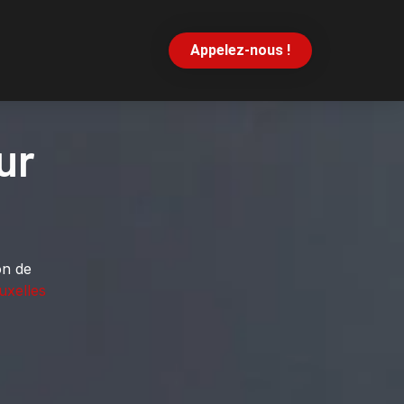
Appelez-nous !
ur
on de
uxelles