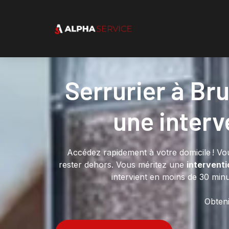
Serrurier à Br
une interv
Accédez rapidement à votre domicile ! Vo
rester dehors. Vous méritez une
interventi
intervient en moins de 30 minu
Obteni