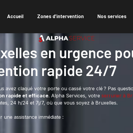
Accueil
Zones d’intervention
Nos services
uxelles en urgence po
ention rapide 24/7
us avez claqué votre porte ou cassé votre clé ? Pas questi
on rapide et efficace
. Alpha Services, votre
serrurier à Br
tes, 24 h/24 et 7j/7, où que vous soyez à Bruxelles.
r une assistance immédiate :